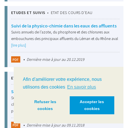
ETUDES ET SUIVIS
•
ETAT DES COURS D'EAU
Suivi de la physico-chimie dans les eaux des affluents
Suivis annuels de l’azote, du phosphore et des chlorures aux
embouchures des principaux affluents du Léman et du Rhône aval
[lire plus]
•
Dernière mise à jour au 20.12.2019
PDF
ETUDES ET SUIVIS
•
ETAT ECOLOGIQUE DU LAC
Afin d'améliorer votre expérience, nous
utilisons des cookies
En savoir plus
Suivi du Zoobenthos profond du Léman
Suivis du zoobenthos (vers oligochètes, les insectes
Refuser les
Accepter les
chironomides, et les mollusques sphaeriidés) dans les sédiments
cookies
cookies
profonds du Léman (petit et…
[lire plus]
•
Dernière mise à jour au 09.11.2018
PDF