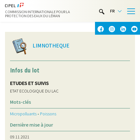
LIMNOTHÈQUE
FR
COMMISSION INTERNATIONALE POUR LA
ACTIVITÉS NAUTIQUES
PROTECTION DES EAUX DU LÉMAN
CONTACT & ACCÈS
LIMNOTHEQUE
Infos du lot
ETUDES ET SUIVIS
ETAT ECOLOGIQUE DU LAC
Mots-clés
Micropolluants
•
Poissons
Dernière mise à jour
09.11.2021