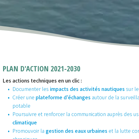
PLAN D'ACTION 2021-2030
Les actions techniques en un clic :
Documenter les
impacts des activités nautiques
sur le
Créer une
plateforme d’échanges
autour de la surveill
potable
Poursuivre et renforcer la communication auprès des u
climatique
Promouvoir la
gestion des eaux urbaines
et la lutte co