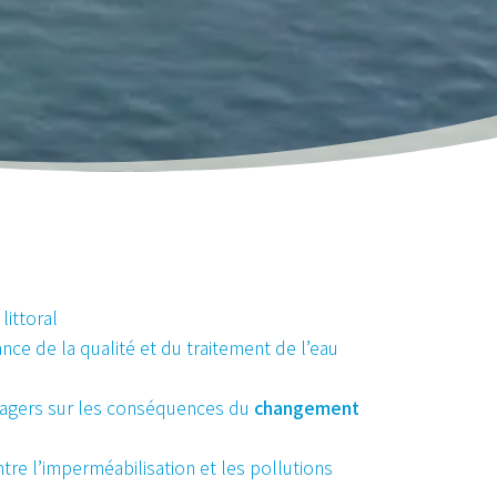
 littoral
ance de la qualité et du traitement de l’eau
sagers sur les conséquences du
changement
ntre l’imperméabilisation et les pollutions