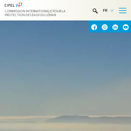
LIMNOTHÈQUE
FR
COMMISSION INTERNATIONALE POUR LA
ACTIVITÉS NAUTIQUES
PROTECTION DES EAUX DU LÉMAN
CONTACT & ACCÈS