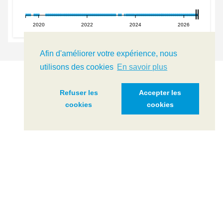
Afin d'améliorer votre expérience, nous
utilisons des cookies
En savoir plus
Accéder au site de Meteolakes
Refuser les
Accepter les
cookies
cookies
PLUS D'INFOS
Accéder au site de LéXPLORE
PLUS D'INFOS
Développeur software