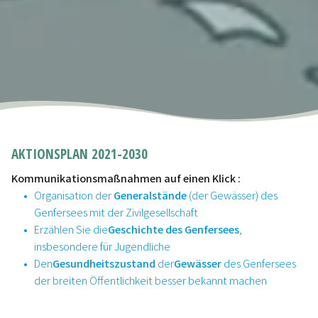
AKTIONSPLAN 2021-2030
Kommunikationsmaßnahmen auf einen Klick :
Organisation der
Generalstände
(der Gewässer) des
Genfersees mit der Zivilgesellschaft
Erzählen Sie die
Geschichte des Genfersees
,
insbesondere für Jugendliche
Den
Gesundheitszustand
der
Gewässer
des Genfersees
der breiten Öffentlichkeit besser bekannt machen