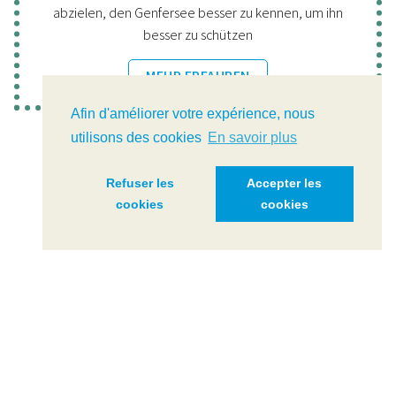
abzielen, den Genfersee besser zu kennen, um ihn
besser zu schützen
MEHR ERFAHREN
Afin d'améliorer votre expérience, nous
utilisons des cookies
En savoir plus
Refuser les
Accepter les
cookies
cookies
Die Limnothek
Die Limnothek ist ein Datenkatalog, in dem Sie die Daten
und Studien der CIPEL einsehen und herunterladen
können.
BESUCHEN SIE