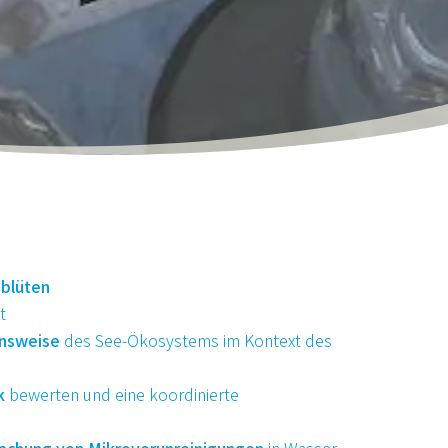
blüten
t
onsweise
des See-Ökosystems im Kontext des
k
bewerten und eine koordinierte