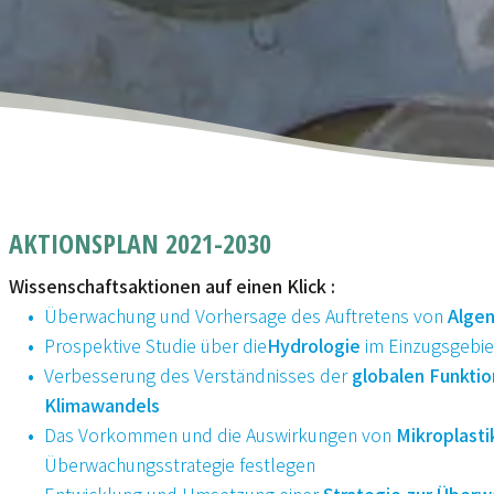
AKTIONSPLAN 2021-2030
Wissenschaftsaktionen auf einen Klick :
Überwachung und Vorhersage des Auftretens von
Algen
Prospektive Studie über die
Hydrologie
im Einzugsgebie
Verbesserung des Verständnisses der
globalen Funkti
Klimawandels
Das Vorkommen und die Auswirkungen von
Mikroplasti
Überwachungsstrategie festlegen