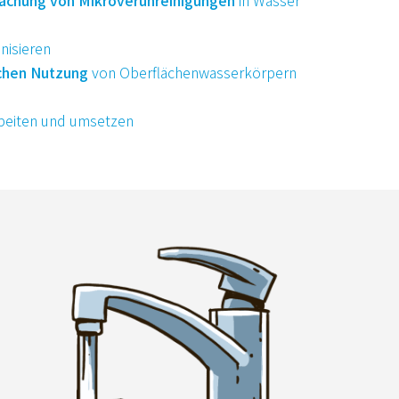
wachung von Mikroverunreinigungen
in Wasser
nisieren
chen Nutzung
von Oberflächenwasserkörpern
beiten und umsetzen