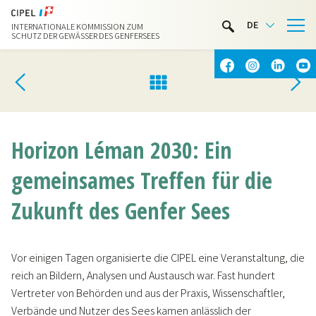
LIMNOTHEK
DE
INTERNATIONALE KOMMISSION ZUM
WASSERAKTIVITÄTEN
SCHUTZ DER GEWÄSSER DES GENFERSEES
KONTAKT & ANFAHRT
Horizon Léman 2030: Ein
gemeinsames Treffen für die
Zukunft des Genfer Sees
Vor einigen Tagen organisierte die CIPEL eine Veranstaltung, die
reich an Bildern, Analysen und Austausch war. Fast hundert
Vertreter von Behörden und aus der Praxis, Wissenschaftler,
Verbände und Nutzer des Sees kamen anlässlich der