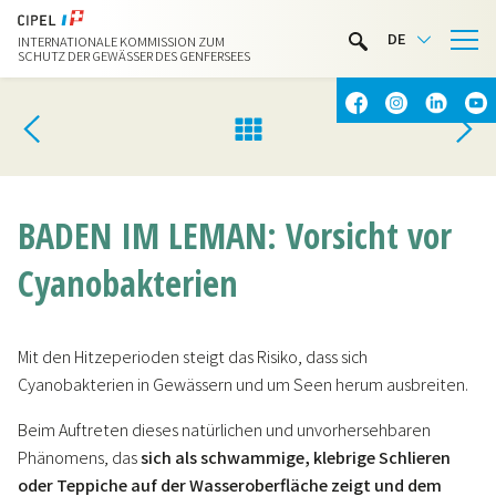
LIMNOTHEK
DE
INTERNATIONALE KOMMISSION ZUM
WASSERAKTIVITÄTEN
SCHUTZ DER GEWÄSSER DES GENFERSEES
KONTAKT & ANFAHRT
BADEN IM LEMAN: Vorsicht vor
Cyanobakterien
Mit den Hitzeperioden steigt das Risiko, dass sich
Cyanobakterien in Gewässern und um Seen herum ausbreiten.
Beim Auftreten dieses natürlichen und unvorhersehbaren
Phänomens, das
sich als schwammige, klebrige Schlieren
oder Teppiche auf der Wasseroberfläche zeigt und dem