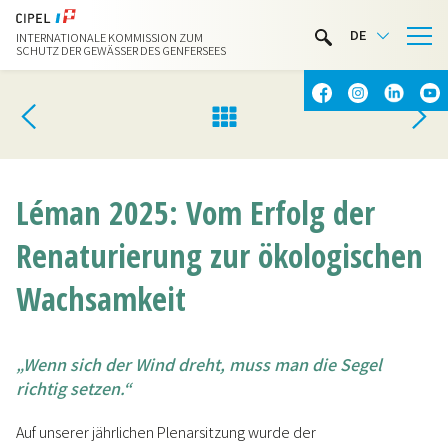
LIMNOTHEK
DE
INTERNATIONALE KOMMISSION ZUM
WASSERAKTIVITÄTEN
SCHUTZ DER GEWÄSSER DES GENFERSEES
KONTAKT & ANFAHRT
Léman 2025: Vom Erfolg der
Renaturierung zur ökologischen
Wachsamkeit
„Wenn sich der Wind dreht, muss man die Segel
richtig setzen.“
Auf unserer jährlichen Plenarsitzung wurde der