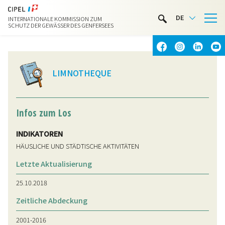
LIMNOTHEK
DE
INTERNATIONALE KOMMISSION ZUM
WASSERAKTIVITÄTEN
SCHUTZ DER GEWÄSSER DES GENFERSEES
KONTAKT & ANFAHRT
LIMNOTHEQUE
Infos zum Los
INDIKATOREN
HÄUSLICHE UND STÄDTISCHE AKTIVITÄTEN
Letzte Aktualisierung
25.10.2018
Zeitliche Abdeckung
2001-2016