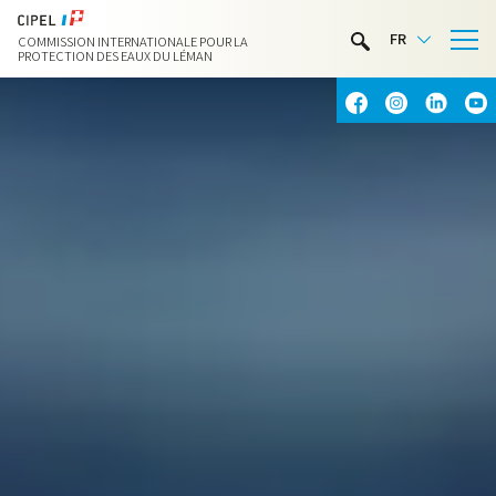
LIMNOTHÈQUE
FR
COMMISSION INTERNATIONALE POUR LA
ACTIVITÉS NAUTIQUES
PROTECTION DES EAUX DU LÉMAN
CONTACT & ACCÈS