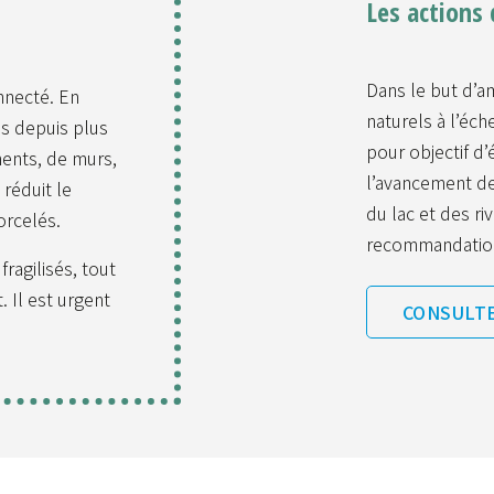
Les actions 
Dans le but d’am
nnecté. En
naturels à l’éch
ges depuis plus
pour objectif d’
ents, de murs,
l’avancement de
réduit le
du lac et des ri
orcelés.
recommandation
ragilisés, tout
 Il est urgent
CONSULTE