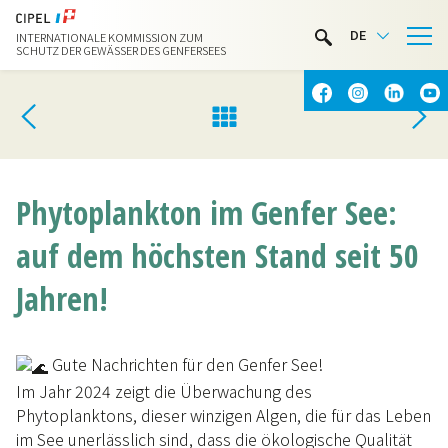
LIMNOTHEK
DE
INTERNATIONALE KOMMISSION ZUM
WASSERAKTIVITÄTEN
SCHUTZ DER GEWÄSSER DES GENFERSEES
KONTAKT & ANFAHRT
Phytoplankton im Genfer See:
auf dem höchsten Stand seit 50
Jahren!
Gute Nachrichten für den Genfer See!
Im Jahr 2024 zeigt die Überwachung des
Phytoplanktons, dieser winzigen Algen, die für das Leben
im See unerlässlich sind, dass die ökologische Qualität