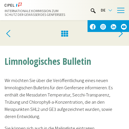
LIMNOTHEK
DE
INTERNATIONALE KOMMISSION ZUM
WASSERAKTIVITÄTEN
SCHUTZ DER GEWÄSSER DES GENFERSEES
KONTAKT & ANFAHRT
Limnologisches Bulletin
Wir möchten Sie über die Veröffentlichung eines neuen
limnologischen Bulletins für den Genfersee informieren. Es
enthält die Messdaten Temperatur, Secchi-Transparenz,
Trübung und Chlorophyll-a-Konzentration, die an den
Messpunkten SHL2 und GE3 aufgezeichnet wurden, sowie
deren Entwicklung.
Sie können sich auch in die Mailingliste eintragen.