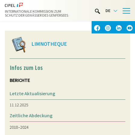
LIMNOTHEK
DE
INTERNATIONALE KOMMISSION ZUM
WASSERAKTIVITÄTEN
SCHUTZ DER GEWÄSSER DES GENFERSEES
KONTAKT & ANFAHRT
LIMNOTHEQUE
Infos zum Los
BERICHTE
Letzte Aktualisierung
11.12.2025
Zeitliche Abdeckung
2018–2024