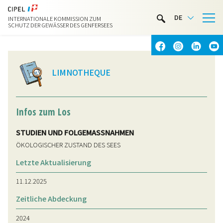
LIMNOTHEK
DE
INTERNATIONALE KOMMISSION ZUM
WASSERAKTIVITÄTEN
SCHUTZ DER GEWÄSSER DES GENFERSEES
KONTAKT & ANFAHRT
LIMNOTHEQUE
Infos zum Los
STUDIEN UND FOLGEMASSNAHMEN
ÖKOLOGISCHER ZUSTAND DES SEES
Letzte Aktualisierung
11.12.2025
Zeitliche Abdeckung
2024