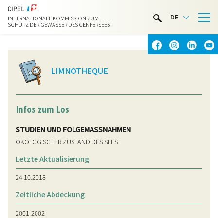
LIMNOTHEK
DE
INTERNATIONALE KOMMISSION ZUM
WASSERAKTIVITÄTEN
SCHUTZ DER GEWÄSSER DES GENFERSEES
KONTAKT & ANFAHRT
LIMNOTHEQUE
Infos zum Los
STUDIEN UND FOLGEMASSNAHMEN
ÖKOLOGISCHER ZUSTAND DES SEES
Letzte Aktualisierung
24.10.2018
Zeitliche Abdeckung
2001-2002