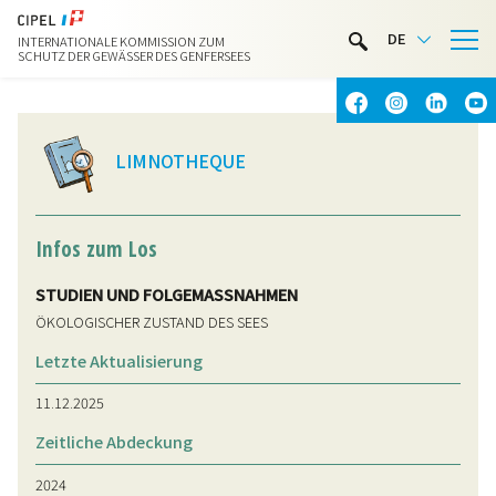
LIMNOTHEK
DE
INTERNATIONALE KOMMISSION ZUM
WASSERAKTIVITÄTEN
SCHUTZ DER GEWÄSSER DES GENFERSEES
KONTAKT & ANFAHRT
LIMNOTHEQUE
Infos zum Los
STUDIEN UND FOLGEMASSNAHMEN
ÖKOLOGISCHER ZUSTAND DES SEES
Letzte Aktualisierung
11.12.2025
Zeitliche Abdeckung
2024