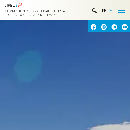
LIMNOTHÈQUE
FR
COMMISSION INTERNATIONALE POUR LA
ACTIVITÉS NAUTIQUES
PROTECTION DES EAUX DU LÉMAN
CONTACT & ACCÈS