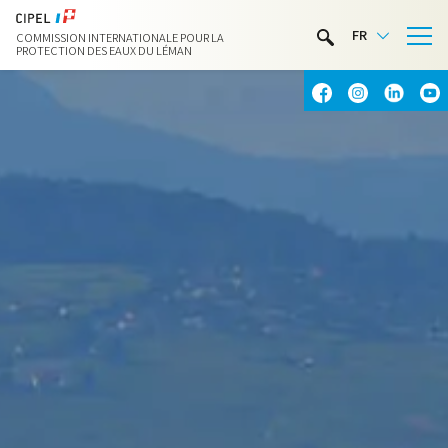
LIMNOTHÈQUE
FR
COMMISSION INTERNATIONALE POUR LA
ACTIVITÉS NAUTIQUES
PROTECTION DES EAUX DU LÉMAN
CONTACT & ACCÈS