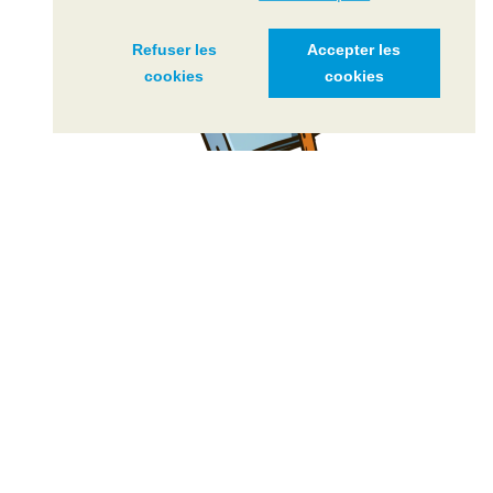
Refuser les
Accepter les
cookies
cookies
RAPPORT D'ACTIVITÉ
Retracez l’année écoulée à travers l’état de santé du
Léman, les actions menées par les organes de la CIPEL,
l’avancement du plan d’action 2021-2030, ainsi que la
présentation des comptes et budgets.
CONSULTER LE RAPPORT