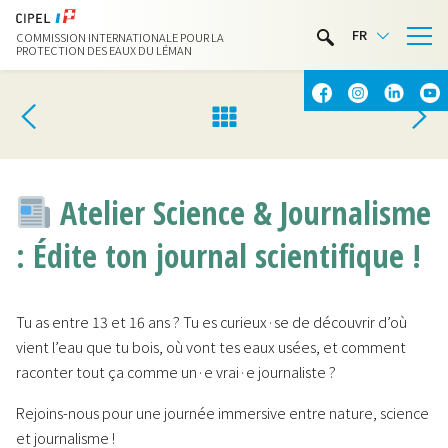
LIMNOTHÈQUE
FR
COMMISSION INTERNATIONALE POUR LA
ACTIVITÉS NAUTIQUES
PROTECTION DES EAUX DU LÉMAN
CONTACT & ACCÈS
Atelier Science & Journalisme
: Édite ton journal scientifique !
Tu as entre 13 et 16 ans ? Tu es curieux·se de découvrir d’où
vient l’eau que tu bois, où vont tes eaux usées, et comment
raconter tout ça comme un·e vrai·e journaliste ?
Rejoins-nous pour une journée immersive entre nature, science
et journalisme !