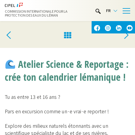
LIMNOTHÈQUE
FR
COMMISSION INTERNATIONALE POUR LA
ACTIVITÉS NAUTIQUES
PROTECTION DES EAUX DU LÉMAN
CONTACT & ACCÈS
Atelier Science & Reportage :
crée ton calendrier lémanique !
Tu as entre 13 et 16 ans ?
Pars en excursion comme un·e vrai·e reporter !
Explore des milieux naturels étonnants avec un
scientifique spécialiste du lac et de ses rivières.