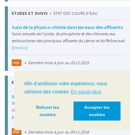
ETUDES ET SUIVIS
•
ETAT DES COURS D'EAU
Suivi de la physico-chimie dans les eaux des affluents
Suivis annuels de l’azote, du phosphore et des chlorures aux
embouchures des principaux affluents du Léman et du Rhône aval
[lire plus]
•
Dernière mise à jour au 20.12.2019
PDF
ETUDES ET SUIVIS
•
ETAT ECOLOGIQUE DU LAC
Afin d'améliorer votre expérience, nous
utilisons des cookies
En savoir plus
Suivi du Zoobenthos profond du Léman
Suivis du zoobenthos (vers oligochètes, les insectes
Refuser les
Accepter les
chironomides, et les mollusques sphaeriidés) dans les sédiments
cookies
cookies
profonds du Léman (petit et…
[lire plus]
•
Dernière mise à jour au 09.11.2018
PDF